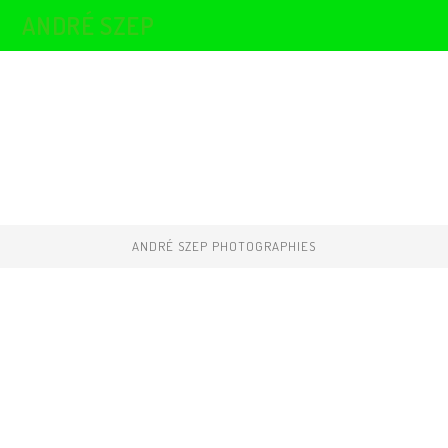
Skip
ANDRÉ SZEP
to
content
ANDRÉ SZEP PHOTOGRAPHIES