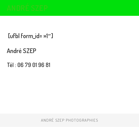
Skip
ANDRÉ SZEP
to
content
[ufbl form_id= »1″]
André SZEP
Tél : 06 79 01 96 81
ANDRÉ SZEP PHOTOGRAPHIES